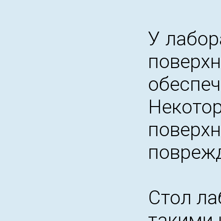
У лабор
поверхн
обеспеч
Некото
поверхн
поврежд
Стол ла
такими 