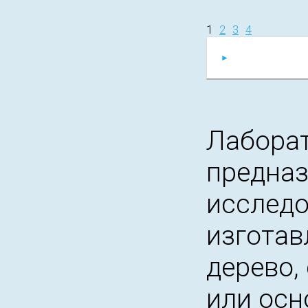
1
2
3
4
Лаборат
предназ
исследо
изготав
дерево,
или осн