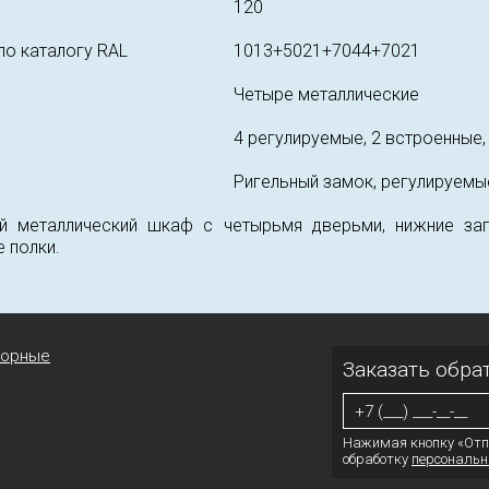
120
по каталогу RAL
1013+5021+7044+7021
Четыре металлические
4 регулируемые, 2 встроенные,
Ригельный замок, регулируем
ый металлический шкаф с четырьмя дверьми, нижние за
 полки.
торные
Заказать обра
Нажимая кнопку «Отп
обработку
персональн