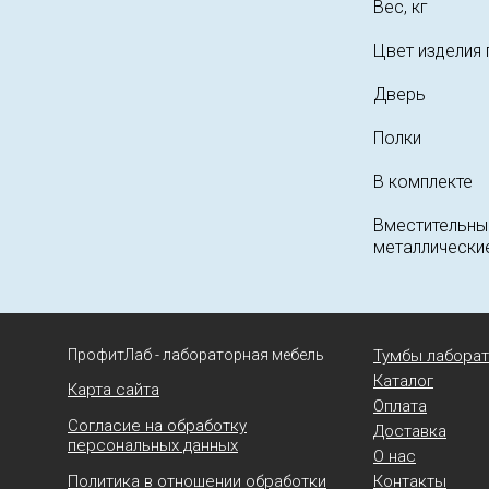
Вес, кг
Цвет изделия 
Дверь
Полки
В комплекте
Вместительн
металлические
ПрофитЛаб - лабораторная мебель
Тумбы лабора
Каталог
Карта сайта
Оплата
Согласие на обработку
Доставка
персональных данных
О нас
Политика в отношении обработки
Контакты