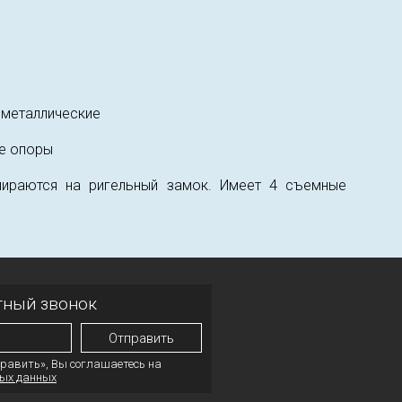
 металлические
ые опоры
пираются на ригельный замок. Имеет 4 съемные
тный звонок
равить», Вы соглашаетесь на
ых данных