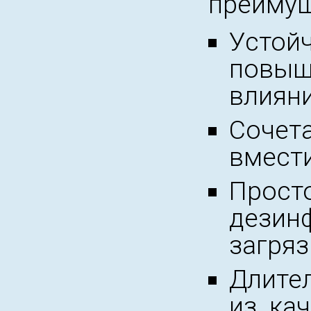
преимущ
Устой
повыш
влияни
Сочет
вмести
Прост
дези
загряз
Длите
из ка