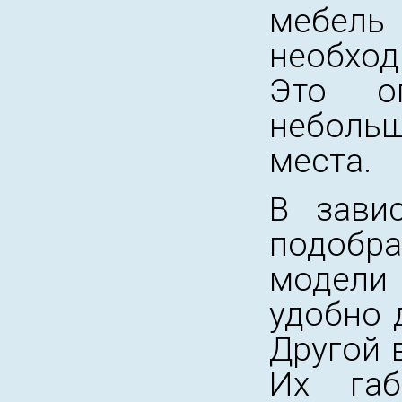
мебель
необход
Это о
неболь
места.
В зави
подобр
модели
удобно 
Другой 
Их габ