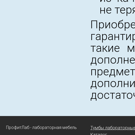
не тер
Приобре
гарант
такие 
дополн
предмет
дополни
достато
ПрофитЛаб - лабораторная мебель
Тумбы лабораторны
Каталог