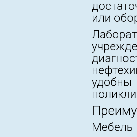
достато
или обо
Лаборат
учрежд
диагнос
нефтех
удобны
поликли
Преиму
Мебел