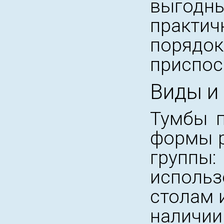
выгодн
практич
порядок
приспос
Виды и
Тумбы п
формы р
группы
исполь
столам 
наличи