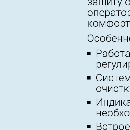
защиту о
операто
комфорт
Особенн
Работа
регули
Систем
очистк
Индика
необхо
Встрое