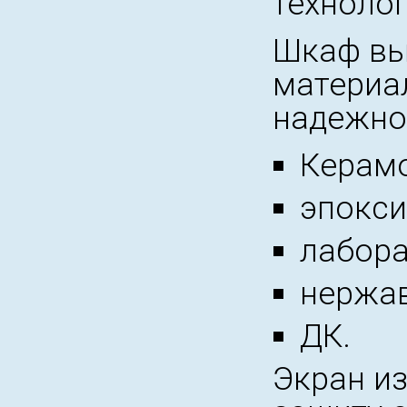
технолог
Шкаф вы
материал
надежнос
Керамо
эпокси
лабора
нержав
ДК.
Экран из