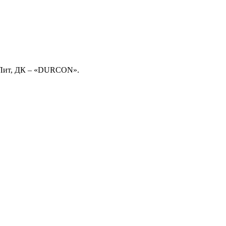
орЛит, ДК – «DURCON».