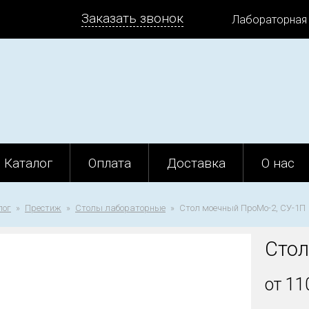
Заказать звонок
Лабораторная
Каталог
Оплата
Доставка
О нас
лог
Престиж
Столы лабораторные
Стол моечный ПроМо-2, СУ-1П
Стол
от 11