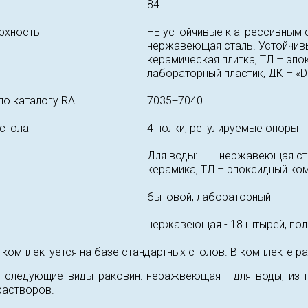
84
рхность
НЕ устойчивые к агрессивным с
нержавеющая сталь. Устойчивы
керамическая плитка, ТЛ – эпо
лабораторный пластик, ДК – «
по каталогу RAL
7035+7040
 стола
4 полки, регулируемые опоры
Для воды: Н – нержавеющая ста
керамика, ТЛ – эпоксидный ко
бытовой, лабораторный
нержавеющая - 18 штырей, пол
комплектуется на базе стандартных столов. В комплекте ра
 следующие виды раковин: неражвеющая - для воды, из по
растворов.