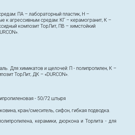
редам: ПА – лабораторный пластик, Н –
е к агрессивным средам: КГ – керамогранит, К –
ксидный композит ТорЛит, ПВ – химстойкий
DURCON».
ль. Для химикатов и щелочей: П - полипропилен, К –
мпозит ТорЛит, ДК – «DURCON».
ипропиленовая - 50/72 штыря
ковина, кран/смеситель, сифон, гибкая подводка.
липропилена, керамики, дюркона и Торлита - для